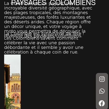
PAYSAGES COLOMBIENS
La Colombie est un pays d'une
incroyable diversité géographique, avec
des plages tropicales, des montagnes
majestueuses, des forêts luxuriantes et
des déserts arides. Chaque région offre
un décor unique, et votre voyage à
moto vous permettra de découvrir la
La Colombie est synonyme de fête !
diversité des paysages colombiens.
Les Colombiens savent comment
célébrer la vie avec une passion
débordante et il semble y avoir une
célébration à chaque coin de rue.