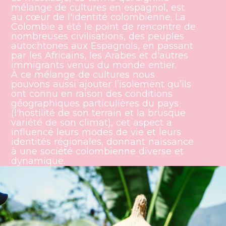
mélange de cultures en espagnol, est
au cœur de l'identité colombienne. La
Colombie a été le point de rencontre de
nombreuses civilisations, des peuples
autochtones aux Espagnols, en passant
par les Africains, les Arabes et d'autres
immigrants venus du monde entier.
À ce mélange de cultures nous
pouvons aussi ajouter l’isolement qu’ils
ont connu en raison des conditions
géographiques particulières du pays
(l'hostilité de son terrain et la brusque
variété de son climat), cet aspect a
influencé leurs modes de vie et leurs
identités régionales, donnant naissance
à une société colombienne diverse et
dynamique.