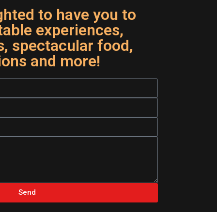
ghted to have you to
table experiences,
, spectacular food,
ions and more!
Send