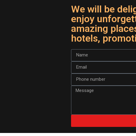
We will be deli
enjoy unforget
amazing places
hotels, promot