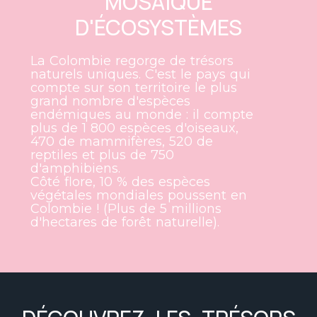
MOSAÏQUE
D'ÉCOSYSTÈMES
La Colombie regorge de trésors
naturels uniques. C'est le pays qui
compte sur son territoire le plus
grand nombre d'espèces
endémiques au monde : il compte
plus de 1 800 espèces d'oiseaux,
470 de mammifères, 520 de
reptiles et plus de 750
d'amphibiens.
Côté flore, 10 % des espèces
végétales mondiales poussent en
Colombie ! (Plus de 5 millions
d'hectares de forêt naturelle).