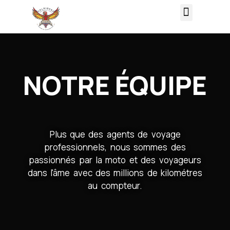
NOTRE ÉQUIPE
Plus que des agents de voyage
professionnels, nous sommes des
passionnés par la moto et des voyageurs
dans l'âme avec des millions de kilométres
au compteur.