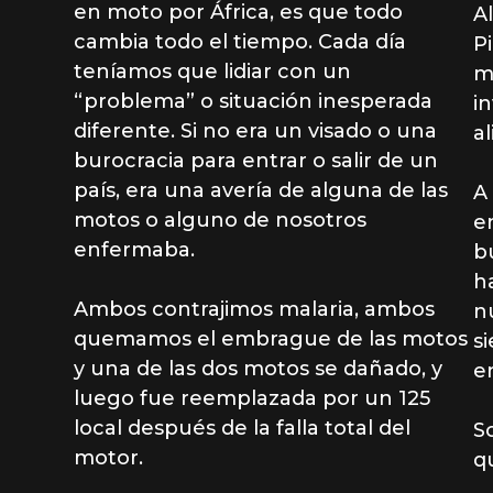
en moto por África, es que todo
A
cambia todo el tiempo. Cada día
P
teníamos que lidiar con un
m
“problema” o situación inesperada
i
diferente. Si no era un visado o una
a
burocracia para entrar o salir de un
país, era una avería de alguna de las
A
motos o alguno de nosotros
e
enfermaba.
b
h
Ambos contrajimos malaria, ambos
n
quemamos el embrague de las motos
s
y una de las dos motos se dañado, y
e
luego fue reemplazada por un 125
local después de la falla total del
S
motor.
q