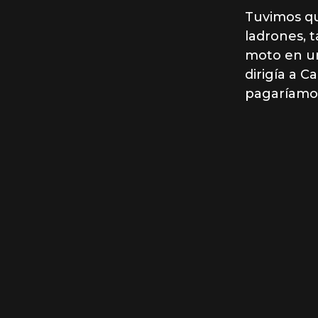
Tuvimos qu
ladrones, t
moto en un
dirigía a C
pagaríamos