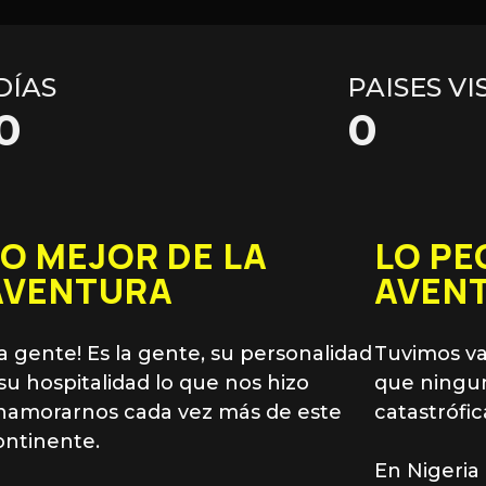
DÍAS
PAISES V
0
0
LO MEJOR DE LA
LO PE
AVENTURA
AVEN
La gente! Es la gente, su personalidad
Tuvimos var
 su hospitalidad lo que nos hizo
que ningu
namorarnos cada vez más de este
catastrófic
ontinente.
En Nigeria