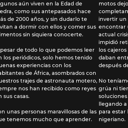
lgunos aún viven en la Edad de
motos dejo
iedra, como sus antepasados hace
completam
ás de 2000 años, y sin dudarlo te
invertir un
nvitan a dormir con ellos y comer sus
encontrar 
limentos sin siquiera conocerte.
actual cris
impidió ret
 pesar de todo lo que podemos leer
los cajero
n los periódicos, solo hemos tenido
daban entre
uenas experiencias con los
después de 
abitantes de África, asombrados con
uestros trajes de astronauta motero,
No teníamo
iempre nos han recibido como reyes
grúa ni ti
n sus casas.
soluciones
llegando a
on unas personas maravillosas de las
para estar
ue tenemos mucho que aprender.
nigeriano.